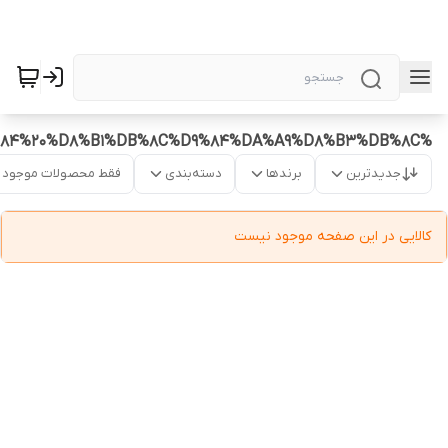
%D9%85%D8%A8%D9%84%20%D8%B1%DB%8C%D9%84%DA%A9%D8%B3%DB%8C
جدیدترین
برندها
دسته‌بندی
فقط محصولات موجود
کالایی در این صفحه موجود نیست