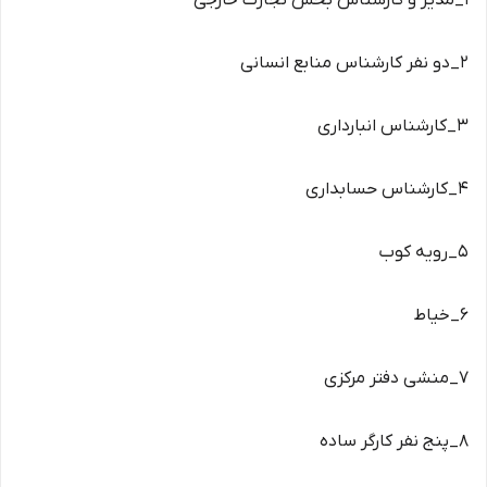
۱_مدیر و کارشناس بخش تجارت خارجی
۲_دو نفر کارشناس منابع انسانی
۳_کارشناس انبارداری
۴_کارشناس حسابداری
۵_رویه کوب
۶_خیاط
۷_منشی دفتر مرکزی
۸_پنج نفر کارگر ساده