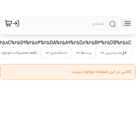
%258C%25D9%2584%25DA%25A9%25D8%25B3%25DB%258C
جدیدترین
برندها
دسته‌بندی
فقط محصولات موجود
کالایی در این صفحه موجود نیست