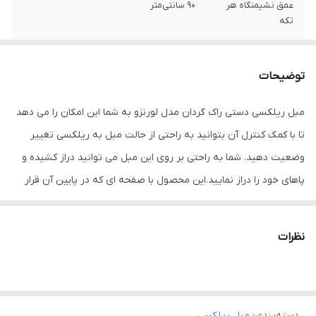
عمق نشیمنگاه هر
90 سانتی‌متر
تکه
عرض
90 سانتی متر
توضیحات
عمق
90 سانتی‌متر
مبل ریلکسی دستی راک گردان مدل لورنزو به شما این امکان را می دهد
ارتفاع
80 سانتی‌متر
تا با کمک کنترل آن بتوانید به راحتی از حالت مبل به ریلکسی تغییر
وزن
40 کیلوگرم
وضعیت دهید. شما به راحتی بر روی این مبل می توانید دراز کشیده و
پاهای خود را دراز نمایید.این محصول با صفحه ای که در پایین آن قرار
کشور تولیدکننده
ترکیه
روکش
دارد راک گردان بوده و به سمت راست و چپ قابل گردش است. این مبل
با روکش پارچه ی مسکو در رنگبندی های مختلف در اختیار شما عزیزان
جنس بدنه
چوب
نظرات
قرار گرفته تا بر اساس سلیقه ی خود بتوانید بهترین رنگ را برای
جنس روکش
پارچه مسکو
دکوراسیون خود انتخاب نمایید. این نوع از مدل های مبل ریلکسی برای
داشتن یک خواب کوتاه روزانه بسیار مناسب بوده و با توجه به ارگونومی
جنس کلاف
چوب
دسته‌بندی
:
مبل ریلکسی
بدن انسان طراحی شده است. فقط کافیست بر روی این مبل ریلکسی