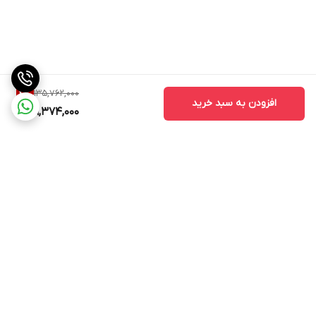
135,762,000
4
%
افزودن به سبد خرید
129,374,000
برگشت به بالا