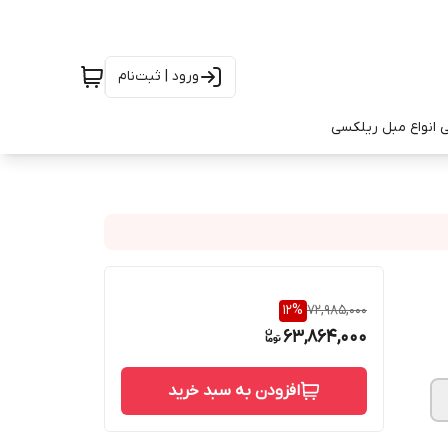
ورود | ثبت‌نام
 انواع مبل ریلکسی
12
%
72,985,000
63,864,000
افزودن به سبد خرید