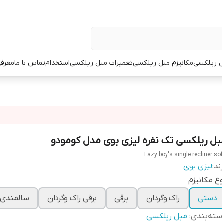
 ریلکسی
مکانیزم مبل ریلکسی
تعمیرات مبل ریلکسی
استخدام
تماس با ما
معرفی
بل ریلکسی تک نفره لیزی بوی مدل کومودو
Lazy boy's single recliner so
ند:
لیزی بوی
ع مکانیزم
دستی
راک وگردان
برقی
برقی راک وگردان
سالمندی
ته‌بندی
:
مبل ریلکسی