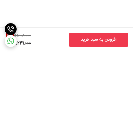
55,108,000
12
%
افزودن به سبد خرید
48,241,000
برگشت به بالا