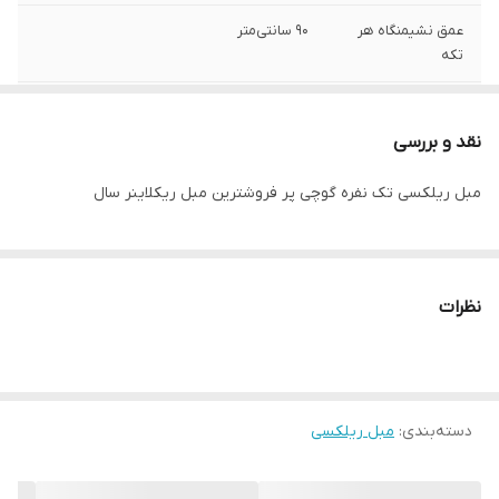
عمق نشیمنگاه هر
90 سانتی‌متر
تکه
عرض
110 سانتی متر
نقد و بررسی
عمق
90 سانتی‌متر
مبل ریلکسی تک نفره گوچی پر فروشترین مبل ریکلاینر سال
ارتفاع
80 سانتی‌متر
وزن
38 کیلوگرم
نظرات
کشور تولیدکننده
چین
روکش
جنس بدنه
چوب
دسته‌بندی
:
مبل ریلکسی
جنس روکش
پارچه ملیتا
جنس کلاف
چوب