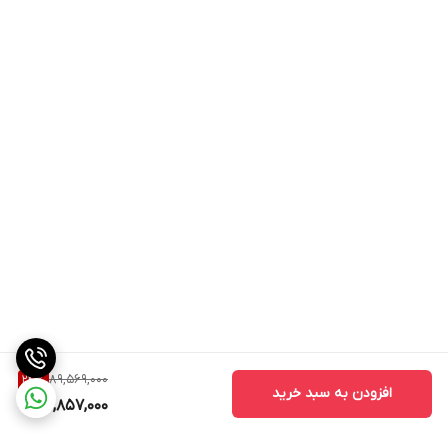
89,569,000
24
%
افزودن به سبد خرید
67,857,000