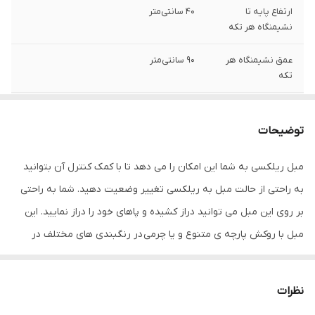
ارتفاع پایه تا
40 سانتی‌متر
نشیمنگاه هر تکه
عمق نشیمنگاه هر
90 سانتی‌متر
تکه
عرض
100 سانتی متر
توضیحات
عمق
90 سانتی‌متر
مبل ریلکسی به شما این امکان را می دهد تا با کمک کنترل آن بتوانید
ارتفاع
85 سانتی‌متر
به راحتی از حالت مبل به ریلکسی تغییر وضعیت دهید. شما به راحتی
وزن
40 کیلوگرم
بر روی این مبل می توانید دراز کشیده و پاهای خود را دراز نمایید. این
مبل با روکش پارچه ی متنوع و یا چرمی در رنگبندی های مختلف در
کشور تولیدکننده
چین،ترکیه
روکش
اختیار شما عزیزان قرار گرفته تا بر اساس سلیقه ی خود بتوانید بهترین
رنگ را برای دکوراسیون خود انتخاب نمایید. این نوع از مدل های مبل
جنس بدنه
چوب
نظرات
ریلکسی برای داشتن یک خواب کوتاه روزانه بسیار مناسب بوده و با