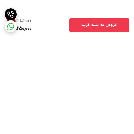
52,182,000
3
%
افزودن به سبد خرید
50,250,000
برگشت به بالا