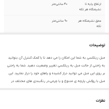
ارتفاع پایه تا
40 سانتی‌متر
نشیمنگاه هر تکه
عمق نشیمنگاه هر
90 سانتی‌متر
تکه
عرض
100 سانتی متر
توضیحات
عمق
90 سانتی‌متر
مبل ریلکسی به شما این امکان را می دهد تا با کمک کنترل آن بتوانید
ارتفاع
85 سانتی‌متر
به راحتی از حالت مبل به ریلکسی تغییر وضعیت دهید. شما به راحتی
وزن
40 کیلوگرم
بر روی این مبل می توانید دراز کشیده و پاهای خود را دراز نمایید. این
مبل با روکش پارچه ی متنوع و یا چرمی در رنگبندی های مختلف در
کشور تولیدکننده
چین،ترکیه
روکش
اختیار شما عزیزان قرار گرفته تا بر اساس سلیقه ی خود بتوانید بهترین
رنگ را برای دکوراسیون خود انتخاب نمایید. این نوع از مدل های مبل
جنس بدنه
چوب
نظرات
ریلکسی برای داشتن یک خواب کوتاه روزانه بسیار مناسب بوده و با