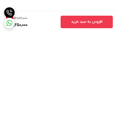
52,182,000
3
%
افزودن به سبد خرید
50,250,000
برگشت به بالا