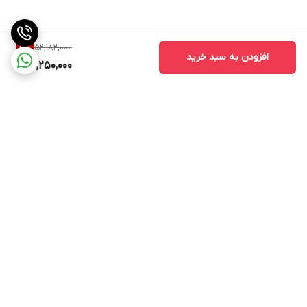
52,182,000
3
%
افزودن به سبد خرید
50,250,000
برگشت به بالا