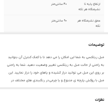
ارتفاع پایه تا
40 سانتی‌متر
نشیمنگاه هر تکه
عمق نشیمنگاه هر
90 سانتی‌متر
تکه
عرض
100 سانتی متر
توضیحات
عمق
90 سانتی‌متر
مبل ریلکسی به شما این امکان را می دهد تا با کمک کنترل آن بتوانید
ارتفاع
85 سانتی‌متر
به راحتی از حالت مبل به ریلکسی تغییر وضعیت دهید. شما به راحتی
وزن
40 کیلوگرم
بر روی این مبل می توانید دراز کشیده و پاهای خود را دراز نمایید. این
مبل با روکش پارچه ی متنوع و یا چرمی در رنگبندی های مختلف در
کشور تولیدکننده
چین،ترکیه
روکش
اختیار شما عزیزان قرار گرفته تا بر اساس سلیقه ی خود بتوانید بهترین
رنگ را برای دکوراسیون خود انتخاب نمایید. این نوع از مدل های مبل
جنس بدنه
چوب
نظرات
ریلکسی برای داشتن یک خواب کوتاه روزانه بسیار مناسب بوده و با