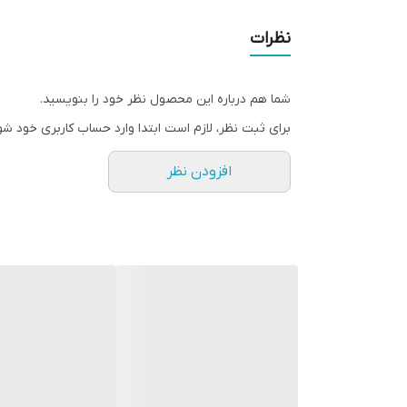
مکانیزم‌های متنوع: این مبل با قابلیت سفارش در انواع 
نهایت راحتی برسید.
نظرات
استراحت بپردازید.
جنس مرغوب: استفاده از مواد اولیه با کیفیت و مقاوم در
تنوع رنگ و طرح: مبل ریلکسی مدل TV در رنگ‌ها و طرح‌های متنوعی تولید می‌شود تا بتوانید با توجه به دکوراسیون منزل خود، مناسب‌ترین گزینه را انتخاب کنید.
شما هم درباره این محصول نظر خود را بنویسید.
چرا مبل ریلکسی مدل TV را انتخاب کنیم؟
برای ثبت نظر، لازم است ابتدا وارد حساب کاربری خود شو
افزایش کیفیت زندگی: با استفاده از این مبل، به راحت
زیبایی و شیک بودن: طراحی مدرن و منحصر به فرد این 
افزودن نظر
تنوع عملکرد: با قابلیت تنظیم در حالت‌های مختلف، این 
مقاومت و دوام بالا: با خیال راحت می‌توانید سال‌ها از ای
مبل ریلکسی مدل TV، انتخابی هوشمندانه برای یک زندگی راحت‌تر.
جهت کسب اطلاعات بیشتر و ثبت سفارش تماس بگیرید ک