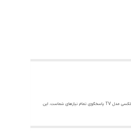
به دنبال مبلی هستید که علاوه بر زیبایی، به شما امکان استراحت و لذت بردن از اوقات فراغت را به بهترین شکل ممکن بدهد؟ مبل ریلکسی مدل TV پاسخگوی تمام نیازهای شماست. این