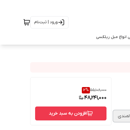
ورود | ثبت‌نام
 انواع مبل ریلکسی
12
%
55,108,000
48,241,000
افزودن به سبد خرید
لمندی