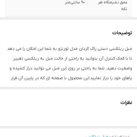
عمق نشیمنگاه هر
90 سانتی‌متر
تکه
عرض
90 سانتی متر
توضیحات
عمق
90 سانتی‌متر
مبل ریلکسی دستی راک گردان مدل لورنزو به شما این امکان را می دهد
ارتفاع
80 سانتی‌متر
تا با کمک کنترل آن بتوانید به راحتی از حالت مبل به ریلکسی تغییر
وزن
40 کیلوگرم
وضعیت دهید. شما به راحتی بر روی این مبل می توانید دراز کشیده و
پاهای خود را دراز نمایید.این محصول با صفحه ای که در پایین آن قرار
کشور تولیدکننده
ترکیه
روکش
دارد راک گردان بوده و به سمت راست و چپ قابل گردش است. این مبل
با روکش پارچه ی مسکو در رنگبندی های مختلف در اختیار شما عزیزان
جنس بدنه
چوب
نظرات
قرار گرفته تا بر اساس سلیقه ی خود بتوانید بهترین رنگ را برای
جنس روکش
پارچه مسکو
دکوراسیون خود انتخاب نمایید. این نوع از مدل های مبل ریلکسی برای
داشتن یک خواب کوتاه روزانه بسیار مناسب بوده و با توجه به ارگونومی
جنس کلاف
چوب
دسته‌بندی
:
مبل ریلکسی
بدن انسان طراحی شده است. فقط کافیست بر روی این مبل ریلکسی